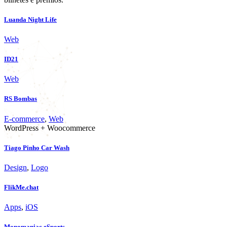
Luanda Night Life
Web
ID21
Web
RS Bombas
E-commerce
,
Web
WordPress + Woocommerce
Tiago Pinho Car Wash
Design
,
Logo
FlikMe.chat
Apps
,
iOS
Monomaniac eSports