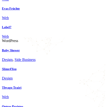
Evas Früchte
Web
Label7
Web
WordPress
Baby Shower
Design
,
Side Business
Slime4You
Design
Thyago Trairi
Web
Outros Projetos