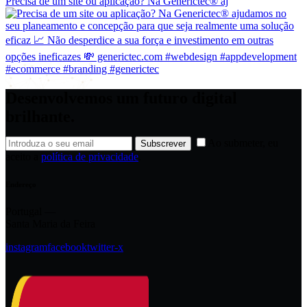
Precisa de um site ou aplicação? Na Generictec® aj
Desenvolvemos um futuro digital
brilhante.
Ao submeter, eu
Subscrever
aceito a
política de privacidade
.
Endereço
Portugal —
Santa Maria da Feira
instagram
facebook
twitter-x