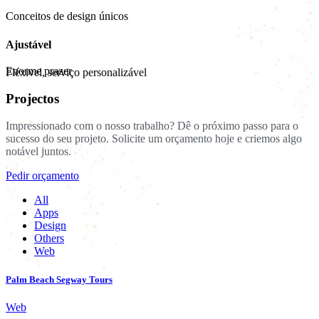
Conceitos de design únicos
Ajustável
Enorme prazer
Fléxivel, serviço personalizável
Projectos
Impressionado com o nosso trabalho? Dê o próximo passo para o
sucesso do seu projeto. Solicite um orçamento hoje e criemos algo
notável juntos.
Pedir orçamento
All
Apps
Design
Others
Web
Palm Beach Segway Tours
Web