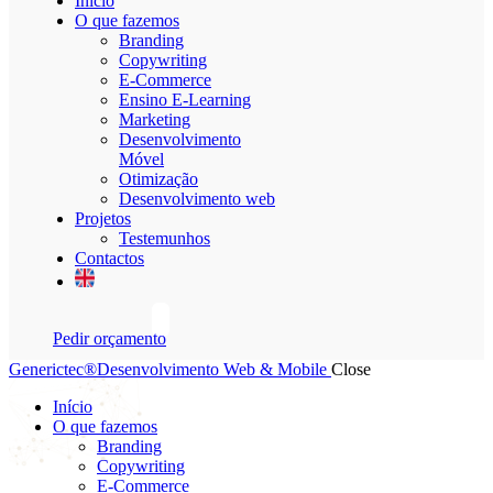
Início
O que fazemos
Branding
Copywriting
E-Commerce
Ensino E-Learning
Marketing
Desenvolvimento
Móvel
Otimização
Desenvolvimento web
Projetos
Testemunhos
Contactos
Pedir orçamento
Generictec®
Desenvolvimento Web & Mobile
Close
Início
O que fazemos
Branding
Copywriting
E-Commerce