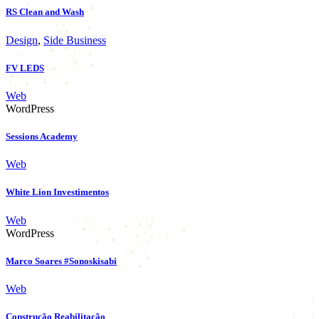
RS Clean and Wash
Design
,
Side Business
FV LEDS
Web
WordPress
Sessions Academy
Web
White Lion Investimentos
Web
WordPress
Marco Soares #Sonoskisabi
Web
Construção Reabilitação