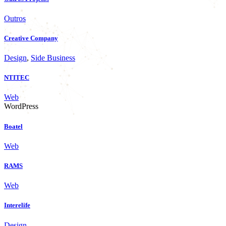
Outros
Creative Company
Design
,
Side Business
NTITEC
Web
WordPress
Boatel
Web
RAMS
Web
Interelife
Design