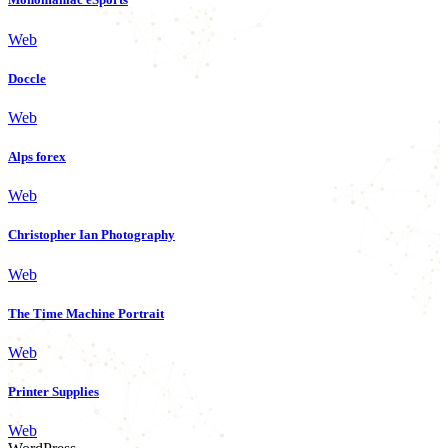
Web
Doccle
Web
Alps forex
Web
Christopher Ian Photography
Web
The Time Machine Portrait
Web
Printer Supplies
Web