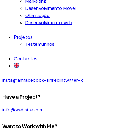
Marketing
Desenvolvimento Móvel
Otimização
Desenvolvimento web
Projetos
Testemunhos
Contactos
instagram
facebook-1
linkedin
twitter-x
Have a Project?
info@website.com
Want to Work with Me?