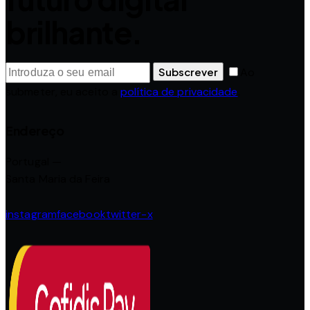
brilhante.
Subscrever
Ao
submeter, eu aceito a
política de privacidade
.
Endereço
Portugal —
Santa Maria da Feira
instagram
facebook
twitter-x