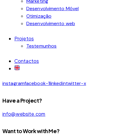
Marketing
Desenvolvimento Móvel
Otimização
Desenvolvimento web
Projetos
Testemunhos
Contactos
instagram
facebook-1
linkedin
twitter-x
Have a Project?
info@website.com
Want to Work with Me?