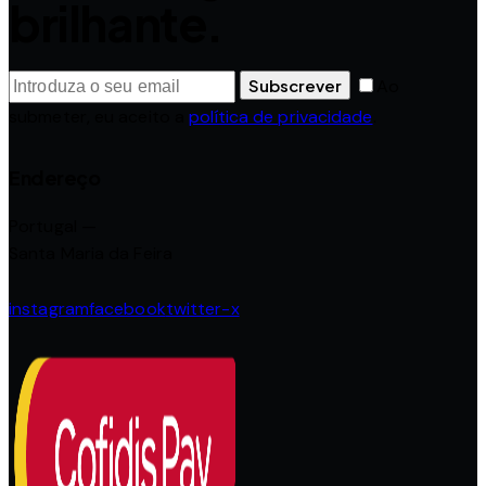
brilhante.
Subscrever
Ao
submeter, eu aceito a
política de privacidade
.
Endereço
Portugal —
Santa Maria da Feira
instagram
facebook
twitter-x