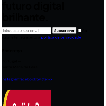
futuro digital
brilhante.
Subscrever
Ao
submeter, eu aceito a
política de privacidade
.
Endereço
Portugal —
Santa Maria da Feira
instagram
facebook
twitter-x