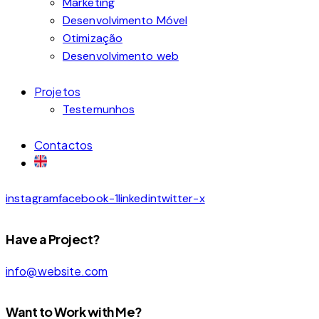
Marketing
Desenvolvimento Móvel
Otimização
Desenvolvimento web
Projetos
Testemunhos
Contactos
instagram
facebook-1
linkedin
twitter-x
Have a Project?
info@website.com
Want to Work with Me?