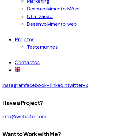
Marketing
Desenvolvimento Móvel
Otimização
Desenvolvimento web
Projetos
Testemunhos
Contactos
instagram
facebook-1
linkedin
twitter-x
Have a Project?
info@website.com
Want to Work with Me?