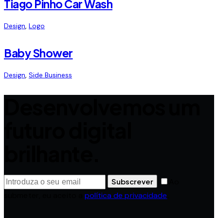
Tiago Pinho Car Wash
Design
,
Logo
Baby Shower
Design
,
Side Business
Desenvolvemos um
futuro digital
brilhante.
Subscrever
Ao
submeter, eu aceito a
política de privacidade
.