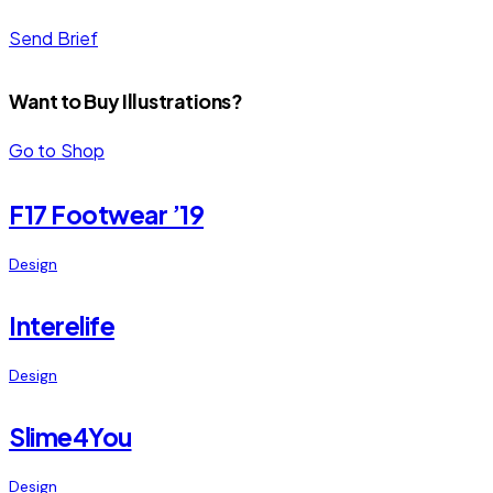
Send Brief
Want to Buy Illustrations?
Go to Shop
F17 Footwear ’19
Design
Interelife
Design
Slime4You
Design