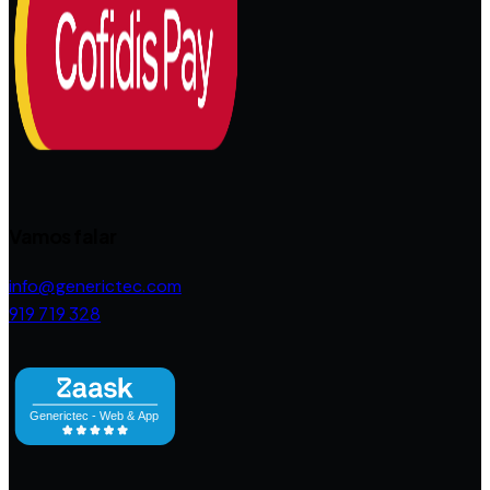
Vamos falar
info@generictec.com
919 719 328