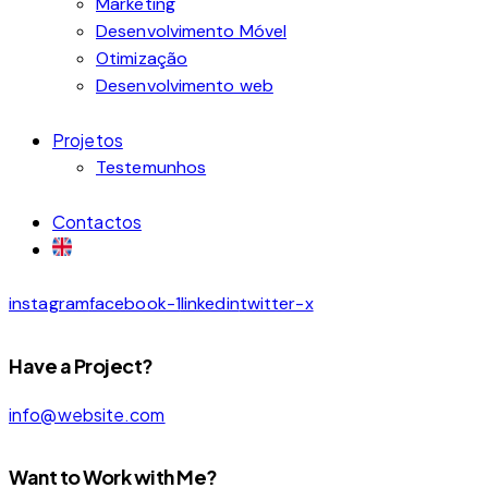
Marketing
Desenvolvimento Móvel
Otimização
Desenvolvimento web
Projetos
Testemunhos
Contactos
instagram
facebook-1
linkedin
twitter-x
Have a Project?
info@website.com
Want to Work with Me?