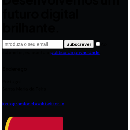
futuro digital
brilhante.
Subscrever
Ao
submeter, eu aceito a
política de privacidade
.
Endereço
Portugal —
Santa Maria da Feira
instagram
facebook
twitter-x